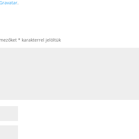
Gravatar
.
 mezőket
*
karakterrel jelöltük